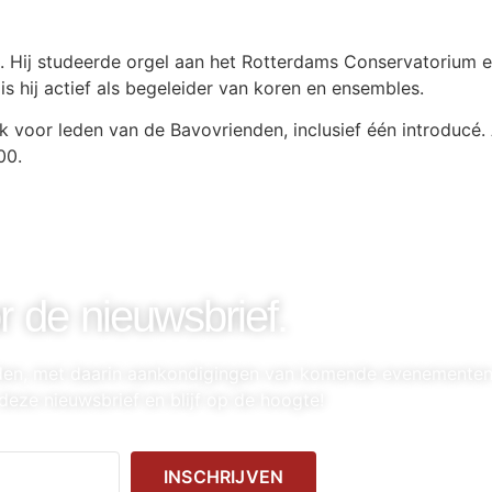
nt. Hij studeerde orgel aan het Rotterdams Conservatorium e
 is hij actief als begeleider van koren en ensembles.
jk voor leden van de Bavovrienden, inclusief één introducé.
00.
r de nieuwsbrief.
nden, met daarin aankondigingen van komende evenemente
deze nieuwsbrief en blijf op de hoogte!
INSCHRIJVEN