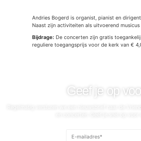
Download ICS
Google Calendar
iCalendar
Office 365
Outlook Live
Andries Bogerd is organist, pianist en dirige
Naast zijn activiteiten als uitvoerend musicus
Bijdrage:
De concerten zijn gratis toegankeli
reguliere toegangsprijs voor de kerk van € 4,
Geef je op voo
Regelmatig versturen we een nieuwsbrief naar de Vrie
en concerten. Geef je snel op voor 