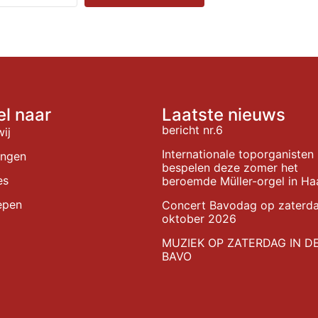
el naar
Laatste nieuws
bericht nr.6
wij
Internationale toporganisten
ingen
bespelen deze zomer het
es
beroemde Müller-orgel in Ha
epen
Concert Bavodag op zaterd
oktober 2026
MUZIEK OP ZATERDAG IN D
BAVO