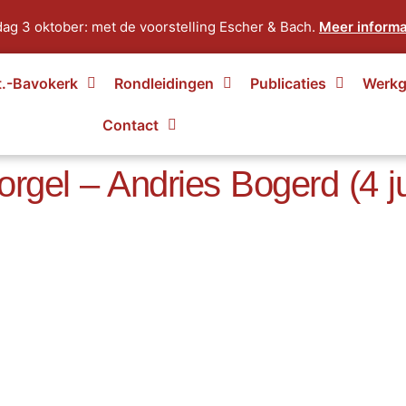
ag 3 oktober: met de voorstelling Escher & Bach.
Meer informa
t.-Bavokerk
Rondleidingen
Publicaties
Werkg
Contact
rgel – Andries Bogerd (4 ju