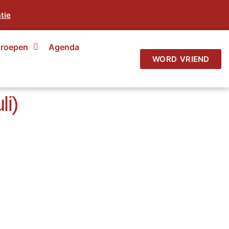
tie
roepen
Agenda
WORD VRIEND
li)