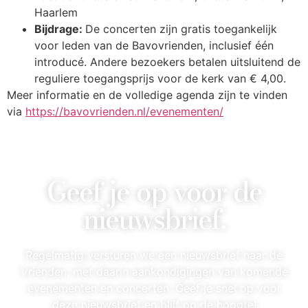
Haarlem
Bijdrage:
De concerten zijn gratis toegankelijk
voor leden van de Bavovrienden, inclusief één
introducé. Andere bezoekers betalen uitsluitend de
reguliere toegangsprijs voor de kerk van € 4,00.
Meer informatie en de volledige agenda zijn te vinden
via
https://bavovrienden.nl/evenementen/
Geef je op voor de
nieuwsbrief.
Regelmatig versturen we een nieuwsbrief naar de
Vrienden, met daarin aankondigingen van komende
evenementen en concerten. Geef je snel op voor
deze nieuwsbrief en blijf op de hoogte!