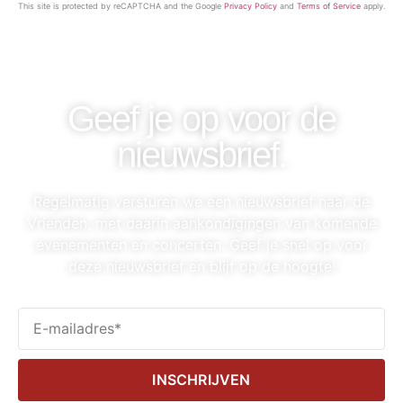
This site is protected by reCAPTCHA and the Google
Privacy Policy
and
Terms of Service
apply.
Geef je op voor de
nieuwsbrief.
Regelmatig versturen we een nieuwsbrief naar de
Vrienden, met daarin aankondigingen van komende
evenementen en concerten. Geef je snel op voor
deze nieuwsbrief en blijf op de hoogte!
INSCHRIJVEN