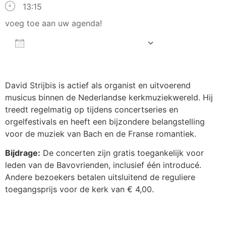
13:15
voeg toe aan uw agenda!
AAN AGENDA TOEVOEGEN
Download ICS
Google Calendar
iCalendar
Office 365
Outlook Live
David Strijbis is actief als organist en uitvoerend
musicus binnen de Nederlandse kerkmuziekwereld. Hij
treedt regelmatig op tijdens concertseries en
orgelfestivals en heeft een bijzondere belangstelling
voor de muziek van Bach en de Franse romantiek.
Bijdrage:
De concerten zijn gratis toegankelijk voor
leden van de Bavovrienden, inclusief één introducé.
Andere bezoekers betalen uitsluitend de reguliere
toegangsprijs voor de kerk van € 4,00.