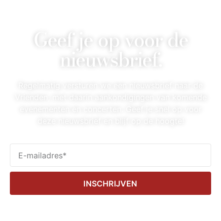
Geef je op voor de
nieuwsbrief.
Regelmatig versturen we een nieuwsbrief naar de
Vrienden, met daarin aankondigingen van komende
evenementen en concerten. Geef je snel op voor
deze nieuwsbrief en blijf op de hoogte!
INSCHRIJVEN