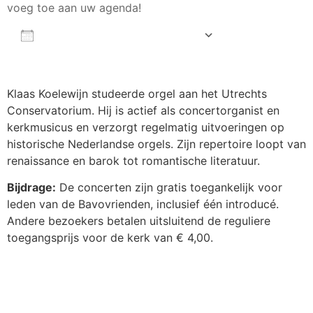
voeg toe aan uw agenda!
AAN AGENDA TOEVOEGEN
Download ICS
Google Calendar
iCalendar
Office 365
Outlook Live
Klaas Koelewijn studeerde orgel aan het Utrechts
Conservatorium. Hij is actief als concertorganist en
kerkmusicus en verzorgt regelmatig uitvoeringen op
historische Nederlandse orgels. Zijn repertoire loopt van
renaissance en barok tot romantische literatuur.
Bijdrage:
De concerten zijn gratis toegankelijk voor
leden van de Bavovrienden, inclusief één introducé.
Andere bezoekers betalen uitsluitend de reguliere
toegangsprijs voor de kerk van € 4,00.