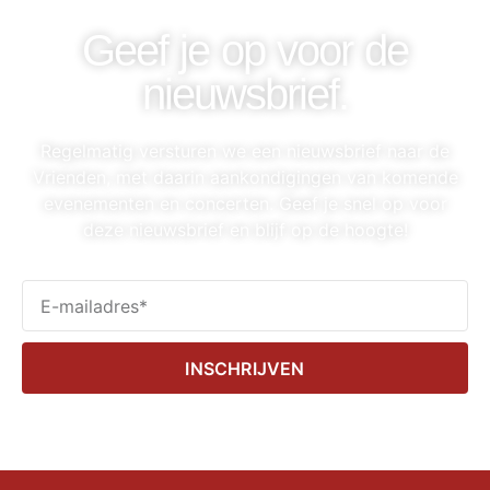
Geef je op voor de
nieuwsbrief.
Regelmatig versturen we een nieuwsbrief naar de
Vrienden, met daarin aankondigingen van komende
evenementen en concerten. Geef je snel op voor
deze nieuwsbrief en blijf op de hoogte!
INSCHRIJVEN