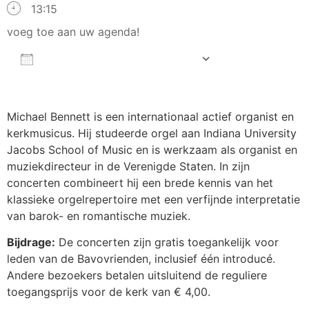
13:15
voeg toe aan uw agenda!
AAN AGENDA TOEVOEGEN
Download ICS
Google Calendar
iCalendar
Office 365
Outlook Live
Michael Bennett is een internationaal actief organist en
kerkmusicus. Hij studeerde orgel aan Indiana University
Jacobs School of Music en is werkzaam als organist en
muziekdirecteur in de Verenigde Staten. In zijn
concerten combineert hij een brede kennis van het
klassieke orgelrepertoire met een verfijnde interpretatie
van barok- en romantische muziek.
Bijdrage:
De concerten zijn gratis toegankelijk voor
leden van de Bavovrienden, inclusief één introducé.
Andere bezoekers betalen uitsluitend de reguliere
toegangsprijs voor de kerk van € 4,00.