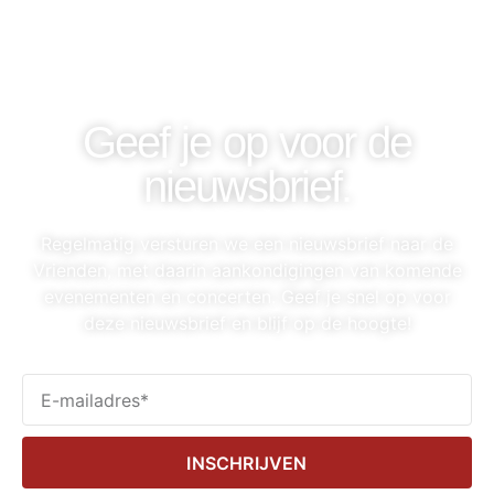
Geef je op voor de
nieuwsbrief.
Regelmatig versturen we een nieuwsbrief naar de
Vrienden, met daarin aankondigingen van komende
evenementen en concerten. Geef je snel op voor
deze nieuwsbrief en blijf op de hoogte!
INSCHRIJVEN