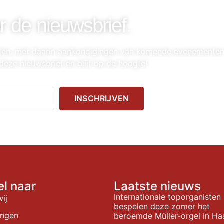
r de nieuwsbrief.
nden, met daarin aankondigingen van komende evenemente
deze nieuwsbrief en blijf op de hoogte!
INSCHRIJVEN
el naar
Laatste nieuws
Internationale toporganisten
wij
bespelen deze zomer het
ingen
beroemde Müller-orgel in Ha