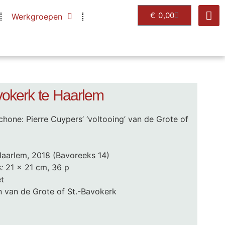
€
0,00
Werkgroepen
vokerk te Haarlem
hone: Pierre Cuypers’ ‘voltooing’ van de Grote of
aarlem, 2018 (Bavoreeks 14)
s
:
21 x 21 cm, 36 p
et
 van de Grote of St.-Bavokerk