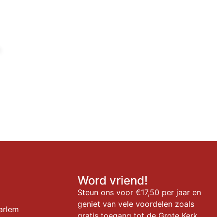
n
Word vriend!
Steun ons voor €17,50 per jaar en
geniet van vele voordelen zoals
arlem
gratis toegang tot de Grote Kerk,