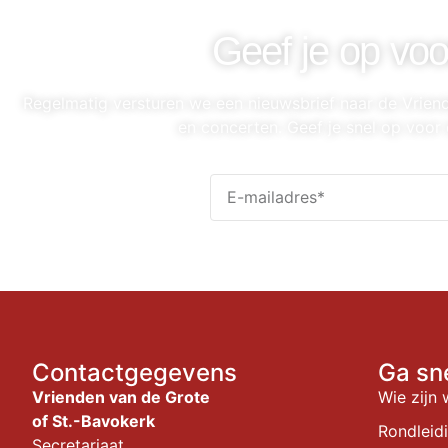
Geef je op voo
Regelmatig versturen we een nieuwsbrief naar de Vrie
en concerten. Geef je snel op voor 
Contactgegevens
Ga sn
Vrienden van de Grote
Wie zijn 
of St.-Bavokerk
Rondleid
Secretariaat