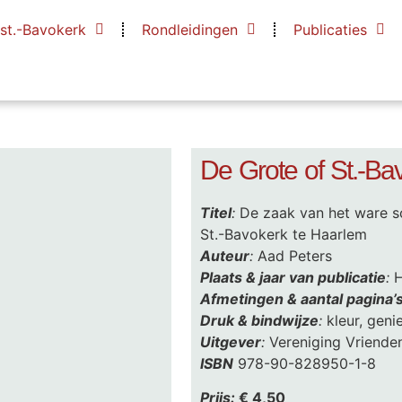
 st.-Bavokerk
Rondleidingen
Publicaties
De Grote of St.-Ba
Titel
:
De zaak van het ware sc
St.-Bavokerk te Haarlem
Auteur
:
Aad Peters
Plaats & jaar van publicatie
:
H
Afmetingen & aantal pagina’
Druk & bindwijze
:
kleur, geni
Uitgever
:
Vereniging Vrienden
ISBN
978-90-828950-1-8
Prijs:
€ 4,50