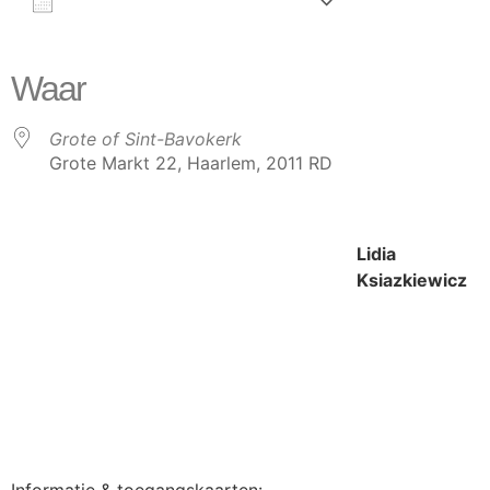
AAN AGENDA TOEVOEGEN
Download ICS
Google Calendar
iCalendar
Office 365
Outlook Live
Waar
Grote of Sint-Bavokerk
Grote Markt 22, Haarlem, 2011 RD
Lidia
Ksiazkiewicz
Informatie & toegangskaarten: