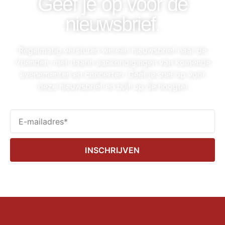
Geef je op voor de
nieuwsbrief.
Regelmatig versturen we een nieuwsbrief naar de
Vrienden, met daarin aankondigingen van komende
evenementen en concerten. Geef je snel op voor
deze nieuwsbrief en blijf op de hoogte!
INSCHRIJVEN