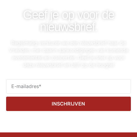
Geef je op voor de
nieuwsbrief.
Regelmatig versturen we een nieuwsbrief naar de
Vrienden, met daarin aankondigingen van komende
evenementen en concerten. Geef je snel op voor
deze nieuwsbrief en blijf op de hoogte!
INSCHRIJVEN