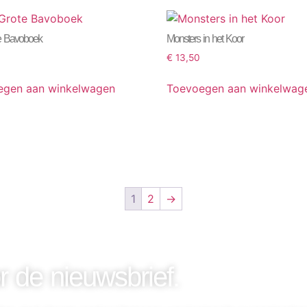
e Bavoboek
Monsters in het Koor
€
13,50
egen aan winkelwagen
Toevoegen aan winkelwag
1
2
→
r de nieuwsbrief.