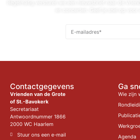
Regelmatig versturen we een nieuwsbrief naar de Vrie
en concerten. Geef je snel op voor 
Contactgegevens
Ga sn
Vrienden van de Grote
Wie zijn 
of St.-Bavokerk
Rondleid
Secretariaat
Publicati
Antwoordnummer 1866
2000 WC Haarlem
Werkgro
Stuur ons een e-mail
Agenda