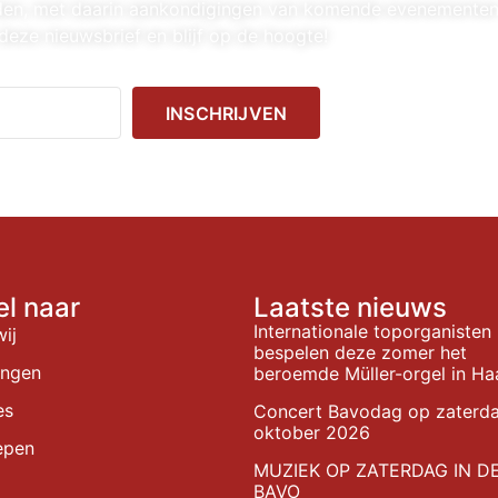
nden, met daarin aankondigingen van komende evenemente
deze nieuwsbrief en blijf op de hoogte!
INSCHRIJVEN
el naar
Laatste nieuws
Internationale toporganisten
wij
bespelen deze zomer het
ingen
beroemde Müller-orgel in Ha
es
Concert Bavodag op zaterd
oktober 2026
epen
MUZIEK OP ZATERDAG IN D
BAVO