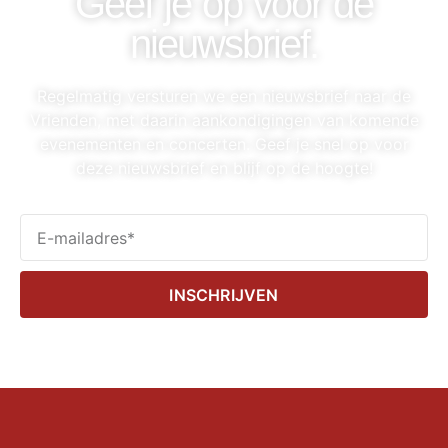
Geef je op voor de
nieuwsbrief.
Regelmatig versturen we een nieuwsbrief naar de
Vrienden, met daarin aankondigingen van komende
evenementen en concerten. Geef je snel op voor
deze nieuwsbrief en blijf op de hoogte!
INSCHRIJVEN