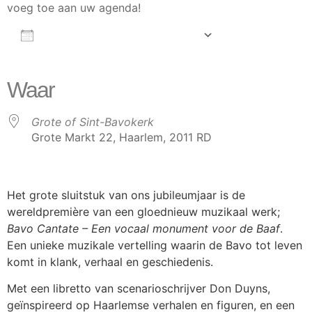
voeg toe aan uw agenda!
AAN AGENDA TOEVOEGEN
Download ICS
Google Calendar
iCalendar
Office 365
Outlook Live
Waar
Grote of Sint-Bavokerk
Grote Markt 22, Haarlem, 2011 RD
Het grote sluitstuk van ons jubileumjaar is de
wereldpremière van een gloednieuw muzikaal werk;
Bavo Cantate – Een vocaal monument voor de Baaf
.
Een unieke muzikale vertelling waarin de Bavo tot leven
komt in klank, verhaal en geschiedenis.
Met een libretto van scenarioschrijver Don Duyns,
geïnspireerd op Haarlemse verhalen en figuren, en een